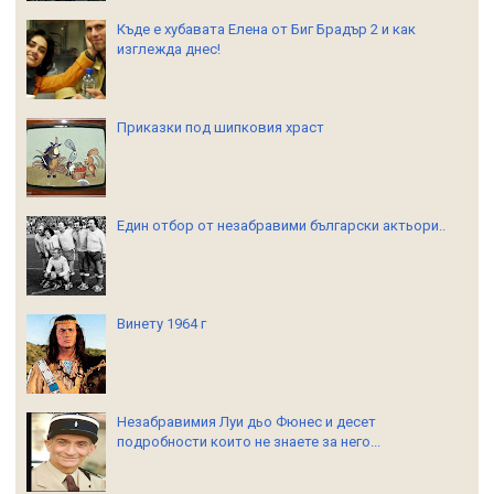
Къде е хубавата Елена от Биг Брадър 2 и как
изглежда днес!
Приказки под шипковия храст
Един отбор от незабравими български актьори..
Винету 1964 г
Незабравимия Луи дьо Фюнес и десет
подробности които не знаете за него...