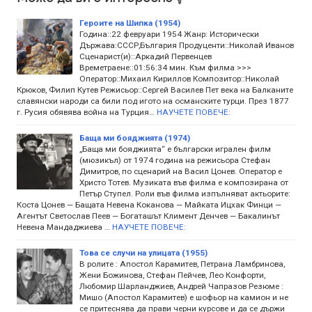
Героите на Шипка (1954)
Година::22 февруари 1954 Жанр: Исторически
Държава:СССР,България Продуценти::Николай Иванов
Сценарист(и)::Аркадий Первенцев
Времетраене::01:56:34 мин. Към филма >>>
Оператор::Михаил Кириллов Композитор::Николай
Крюков, Филип Кутев Режисьор::Сергей Василев Пет века на Балканите
славянски народи са били под игото на османските турци. През 1877
г. Русия обявява война на Турция…
НАУЧЕТЕ ПОВЕЧЕ:
Баща ми бояджията (1974)
„Баща ми бояджията“ е български игрален филм
(мюзикъл) от 1974 година на режисьора Стефан
Димитров, по сценарий на Васил Цонев. Оператор е
Христо Тотев. Музиката във филма е композирана от
Петър Ступел. Роли във филма изпълняват актьорите:
Коста Цонев — Бащата Невена Коканова — Майката Ицхак Финци —
Агентът Светослав Пеев — Богаташът Климент Денчев — Бакалинът
Невена Мандаджиева …
НАУЧЕТЕ ПОВЕЧЕ:
Това се случи на улицата (1955)
В ролите : Апостол Карамитев, Петрана Ламбринова,
Жени Божинова, Стефан Пейчев, Лео Конфорти,
Любомир Шарланджиев, Андрей Чапразов Резюме :
Мишо (Апостол Карамитев) е шофьор на камион и не
се притеснява да прави черни курсове и да се държи