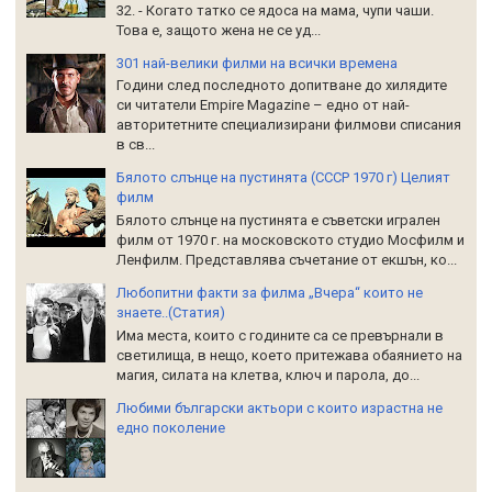
32. - Когато татко се ядоса на мама, чупи чаши.
Това е, защото жена не се уд...
301 най-велики филми на всички времена
Години след последното допитване до хилядите
си читатели Empire Magazine – едно от най-
авторитетните специализирани филмови списания
в св...
Бялото слънце на пустинята (СССР 1970 г) Целият
филм
Бялото слънце на пустинята е съветски игрален
филм от 1970 г. на московското студио Мосфилм и
Ленфилм. Представлява съчетание от екшън, ко...
Любопитни факти за филма „Вчера“ които не
знаете..(Статия)
Има места, които с годините са се превърнали в
светилища, в нещо, което притежава обаянието на
магия, силата на клетва, ключ и парола, до...
Любими български актьори с които израстна не
едно поколение