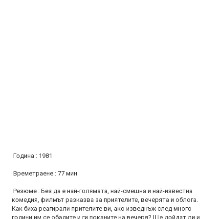
Година : 1981
Времетраене : 77 мин
Резюме : Без да е най-голямата, най-смешна и най-известна
комедия, филмът разказва за приятелите, вечерята и облога.
Как биха реагирали прителите ви, ако изведнъж след много
години им се обадите и ги поканите на вечеря? Ще дойдат ли и