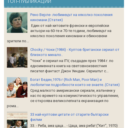
ТОП-ПУБЛИКАЦИИ
Рено Верле- любимецът на няколко поколения
киномани.(Статия)
Един от най-хитовите френски и европейски
актьори на 60-те и 70-те години, любимецът на
няколко поколения киномани и обикновени
зрители по...
Chocky / Чоки (1984) - Култов британски сериал от
близкото минало..
"Чоки" е сериал на ITV, създаден през 1984 г. по
едноименната книга на световноизвестния
писател фантаст Джон Уиндам. Сериалът с...
Богат Беден,1976 г (Rich Man, Poor Man) и
любопитни подробности които не знаете..(Статия)
Сред малкото американски сериали, излъчени у
нас по времето на комунистическото управление,
се откроява великолепната екранизация по
рома...
33 най-култови цитати от старите български
филми
33. - Риба, ама цаца... - Цаца, ама риба! (“Кит”, 1970)