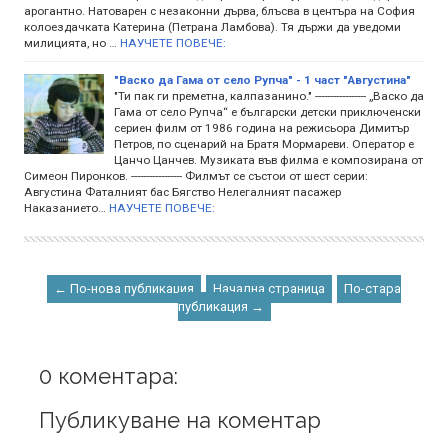
арогантно. Натоварен с незаконни дърва, блъсва в центъра на София
колоездачката Катерина (Петрана Ламбова). Тя държи да уведоми
милицията, но …
НАУЧЕТЕ ПОВЕЧЕ:
"Васко да Гама от село Рупча" - 1 част "Августина"
"Ти пак ги преметна, калпазанино." ----------------- „Васко да
Гама от село Рупча“ е български детски приключенски
сериен филм от 1986 година на режисьора Димитър
Петров, по сценарий на Братя Мормареви. Оператор е
Цанчо Цанчев. Музиката във филма е композирана от
Симеон Пиронков. ----------------- Филмът се състои от шест серии:
Августина Фаталният бас Бягство Нелегалният пасажер
Наказанието…
НАУЧЕТЕ ПОВЕЧЕ:
← По-нова публикация
Начална страница
По-стара
публикация →
0 коментара:
Публикуване на коментар