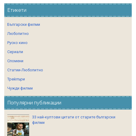
Етикети
Български филми
Любопитно
Руско кино
Сериали
Спомени
Статии-Любопитно
Трейлъри
Чужди филми
Популярни публикации
33 най-култови цитати от старите български
филми