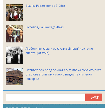
Зех тъ, Радке, зех тъ (1986)
Октопод-La Piovra,(1984 г)
Любопитни факти за филма „Вчера“ които не
знаете..(Статия)
Четвърт век след войната в дълбока гора откриха
стар съветски танк с ясно видим тактически
номер 12