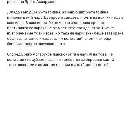
разказва Бриго Аспарухов.
„Владо завърши 66-та година, аз завърших 64-та година
миналия век. Владо Даверов е свидетел почти на всички неща в
пансиона. А пансионът беше малка изолирана крепост -
Бастилията се наричаше от местното гражданство. Ние не
възприемахме този израз, но така ни наричаха - беше затворена
общност, в която имаше голям колектив”, спомня си още
бившият шеф на разузнаването.
Според Бриго Аспарухов пансионът ги е научил на това, че
колективът е хубаво нещо, но трябва да се оправяш сам. „И
това винаги ми е помагало в целия живот”, допълва той.