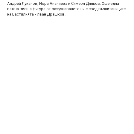
Андрей Луканов, Нора Ананиева и Симеон Дянков. Още една
важна висша фигура от разузнаването ни е сред възпитаниците
на Бастилията - Иван Драшков.