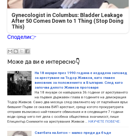
Gynecologist in Columbus: Bladder Leakage
After 50 Comes Down to 1 Thing (Stop Doing
This)
Сподели👉
Може да ви е интересно👇
На 18 януари през 1990 година е издадена заповед
за арестуване на Тодор Живков, като главен
виновник за положението в България. След като
започва делото Живков проговаря
На 18 януари се навършиха 36 години от арестуването
на първия държавен глава в годините на демокрация
Тодор Живков. Само два месеца след свалянето му от партийния връх
бившият Първи се оказва ВИП арестант, срещу когото прокуратурата
отправя възможно най-тежките обвинения и в следващите 7 години
води срещу него пет дела с особена обществена значимост, пише
Епицентър.Снимките на арестувания Живков …
НАУЧЕТЕ ПОВЕЧЕ:
Сватбата на Антон – малко преди да бъде