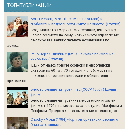
ТОП-ПУБЛИКАЦИИ
Богат Беден,1976 г (Rich Man, Poor Man) и
любопитни подробности които не знаете..(Статия)
Сред малкото американски сериали, излъчени у
нас по времето на комунистическото управление,
се откроява великолепната екранизация по
рома...
Рено Верле- любимецът на няколко поколения
киномани.(Статия)
Един от най-хитовите френски и европейски
актьори на 60-те и 70-те години, любимецът на
няколко поколения киномани и обикновени
зрители по...
Бялото слънце на пустинята (СССР 1970 г) Целият
филм
Бялото слънце на пустинята е съветски игрален
филм от 1970 г. на московското студио Мосфилм и
Ленфилм. Представлява съчетание от екшън, ко...
Chocky / Чоки (1984) - Култов британски сериал от
близкото минало..