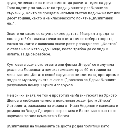
група, че винаги и за всичко могат да разчитат един на друг.
Това надхвърля рамките на традиционното разбиране за
съученици, които се срещат в непълен състав веднъж на пет или
десет години, както и на класическото понятие „възпитаник
на…“.
Знаете ли какво се случва около датата 16 април в града на
люляците? От всички точки на света там се събират хората,
сякаш за които е написана онази разтърсваща песен „Клетва“.
И става нещо като чудо. Нещо, което трябва да се види и
изпита, за да се разбере.
Култовата сцена с клетвата във филма „Вчера” се е случила
реално в Ловешката немска гимназия през 60-те години на
миналия век. „Когато някой нарушаваше клетвата, прогаряхме
подписа му върху листа със свещ”, разказа за Дарик бившият
разузнавач номер 1 Бриго Аспарухов.
Не всички знаят, че той е прототип на Иван - героят на Христо
Шопов в любимия на много поколения роден филм „Вчера”.
Историята, разказана на екрана от Иван Андонов и написана в
романа на Владо Даверов, се развива в Бастилията, както са
наричали тогава немската в Ловеч.
Възпитаници на гимназията са доста родни политици като