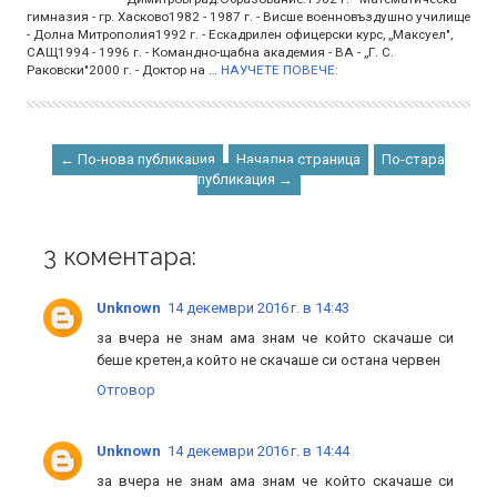
гимназия - гр. Хасково1982 - 1987 г. - Висше военновъздушно училище
- Долна Митрополия1992 г. - Ескадрилен офицерски курс, „Максуел",
САЩ1994 - 1996 г. - Командно-щабна академия - ВА - „Г. С.
Раковски"2000 г. - Доктор на …
НАУЧЕТЕ ПОВЕЧЕ:
← По-нова публикация
Начална страница
По-стара
публикация →
3 коментара:
Unknown
14 декември 2016 г. в 14:43
за вчера не знам ама знам че който скачаше си
беше кретен,а който не скачаше си остана червен
Отговор
Unknown
14 декември 2016 г. в 14:44
за вчера не знам ама знам че който скачаше си