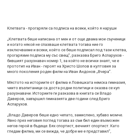
Клетвата - прогаряли са подписа на всеки, който я наруши
„Клетвата беше написана от мен и от още двама мои съученици
и когато някой не спазваше клетвата тогава ние го
изключвахме и всеки, който се беше подписал под тази клетва,
прогаряхме подписа му със свещ”, разказва Бриго Аспарухов -
бившият разузнавач номер 1, за който не всички знаят, че е
прототип на Иван - героят на Христо Шопов в култовия за
много поколения роден филм на Иван Андонов „Вчера”.
Мястото на историите от филма е Ловешката немска гимназия,
чиито възпитаници са доста родни политици и оказва се куп
разузнавачи. Историите ги разказва в книгата си Владо
Даверов, завършил гимназията две години след Бриго
Аспарухов.
„Владо Даверов беше едно чепато, замислено, хубаво момче.
Явно през неговия поглед тогава аз съм бил един възможен
негов герой в бъдеще. Бях спортист, вечният спортист. Като
гледам филма, ми се вижда, че добре ме е представил”,