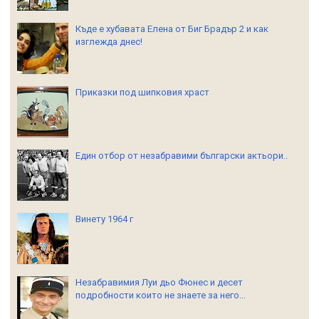
Къде е хубавата Елена от Биг Брадър 2 и как
изглежда днес!
Приказки под шипковия храст
Един отбор от незабравими български актьори..
Винету 1964 г
Незабравимия Луи дьо Фюнес и десет
подробности които не знаете за него...