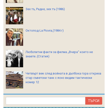
Зех тъ, Радке, зех тъ (1986)
Октопод-La Piovra,(1984 г)
Любопитни факти за филма „Вчера“ които не
знаете..(Статия)
Четвърт век след войната в дълбока гора откриха
стар съветски танк с ясно видим тактически
номер 12