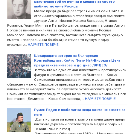
разстрелян той се венчал в килията за своето
любимо момиче Росица
Малко преди да бъде разстрелян на 23 юли 1942 г. в
столичното гарнизонно стрелбище заедно със своите
другари Антон Иванов, Никола Вапцаров, Атанас
Романов, Георги Минчев и Петър Богданов, осъденият на смърт Антон
Попов се венчал в килията за своето любимо момиче Росица
Манолова.Започва вече сватбата, Антоне!Сега смъртта етука кум,но
вместо шепапразнични бонбони,ще хвърля тя куршум подир
куршум,но…
НАУЧЕТЕ ПОВЕЧЕ:
Шокиращата история на Българския
Контрабандист, Който Плати Най-Високата Цена
предизвиква интерес и до днес /ВИДЕО/
Историята на една от най-известните и противоречиви
фигури в криминалния свят на България – Косьо
Самоковеца предизвиква интерес и до днес.Как един
обикновен мъж от Самоков се превръща в символ на контрабандата и
влиянието в България?Какви са слуховете около неговата дейност?
Соченият за топконтрабандист в края на 90-те години на миналия век
Константин Димитров – Косьо Самоковеца, …
НАУЧЕТЕ ПОВЕЧЕ:
Румен Радев и любопитни неща които не знаете за
него
„Една история за волята, която започва далеч преди
високите държавни постове.“Румен Радев е роден на
18 юни 1963 г. в град
Димитровград.Образование:1982 г. - Математическа