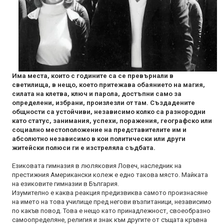
Има места, които с годините са се превърнали в
светилища, в нещо, което притежава обаянието на магия,
силата на клетва, ключ и парола, достъпни само за
определени, избрани, произлезли от там. Създадените
общности са устойчиви, независимо колко са разнородни
като статус, занимания, успехи, поражения, географско или
социално местоположение на представителите им и
абсолютно независимо в кои политически или други
житейски полюси ги е изстреляла съдбата.
Езиковата гимназия в люляковия Ловеч, наследник на
престижния Американски колеж е едно такова място. Майката
на езиковите гимназии в България.
Изумително е каква реакция предизвиква самото произнасяне
на името на това училище пред негови възпитаници, независимо
по какъв повод. Това е нещо като принадлежност, своеобразно
самоопределяне, религия и знак към другите от същата кръвна