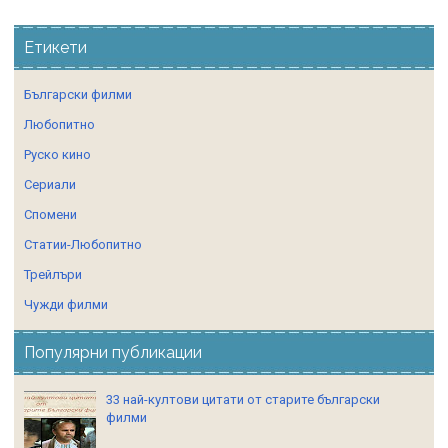
Етикети
Български филми
Любопитно
Руско кино
Сериали
Спомени
Статии-Любопитно
Трейлъри
Чужди филми
Популярни публикации
33 най-култови цитати от старите български
филми