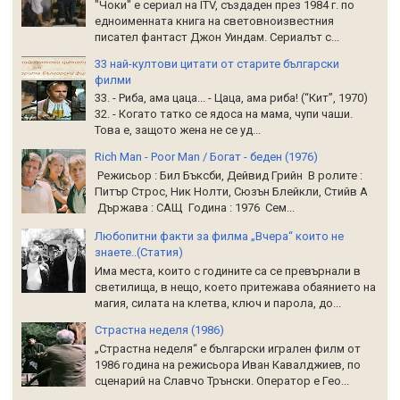
"Чоки" е сериал на ITV, създаден през 1984 г. по
едноименната книга на световноизвестния
писател фантаст Джон Уиндам. Сериалът с...
33 най-култови цитати от старите български
филми
33. - Риба, ама цаца... - Цаца, ама риба! (“Кит”, 1970)
32. - Когато татко се ядоса на мама, чупи чаши.
Това е, защото жена не се уд...
Rich Man - Poor Man / Богат - беден (1976)
Режисьор : Бил Бъксби, Дейвид Грийн В ролите :
Питър Строс, Ник Нолти, Сюзън Блейкли, Стийв А
Държава : САЩ Година : 1976 Сем...
Любопитни факти за филма „Вчера“ които не
знаете..(Статия)
Има места, които с годините са се превърнали в
светилища, в нещо, което притежава обаянието на
магия, силата на клетва, ключ и парола, до...
Страстна неделя (1986)
„Страстна неделя“ е български игрален филм от
1986 година на режисьора Иван Кавалджиев, по
сценарий на Славчо Трънски. Оператор е Гео...