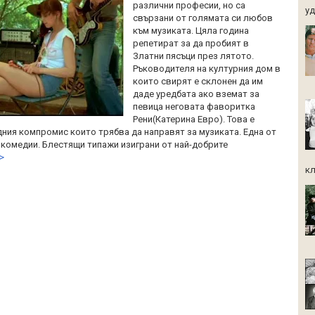
различни професии, но са
уд.
свързани от голямата си любов
към музиката. Цяла година
репетират за да пробият в
Златни пясъци през лятото.
Ръководителя на културния дом в
които свирят е склонен да им
даде уредбата ако вземат за
певица неговата фаворитка
Рени(Катерина Евро). Това е
дния компромис които трябва да направят за музиката. Една от
 комедии. Блестящи типажи изиграни от най-добрите
>
кл