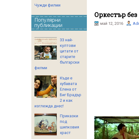
Чужди филми
Оркестър без 
Популярни
май 12, 2016
Ad
публикации
33 най-
култови
цитати от
старите
български
филми
Къде е
хубавата
Елена от
Биг Брадър
2 и как
изглежда днес!
Приказки
под
шипковия
храст