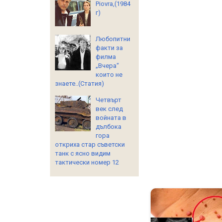
Piovra,(1984
г)
Любопитни
факти за
филма
„Вчера“
които не
знаете..(Статия)
Четвърт
век след
войната в
дълбока
гора
откриха стар съветски
танк с ясно видим
тактически номер 12