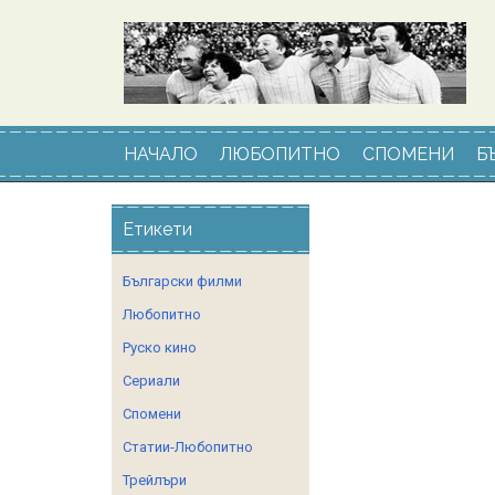
НАЧАЛО
ЛЮБОПИТНО
СПОМЕНИ
Б
Етикети
Български филми
Любопитно
Руско кино
Сериали
Спомени
Статии-Любопитно
Трейлъри