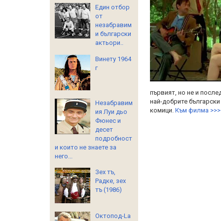
Един отбор
от
незабравим
и български
актьори..
Винету 1964
г
първият, но не и после
най-добрите български
Незабравим
комици.
Към филма >>>
ия Луи дьо
Фюнес и
десет
подробност
и които не знаете за
него...
Зех тъ,
Радке, зех
тъ (1986)
Октопод-La