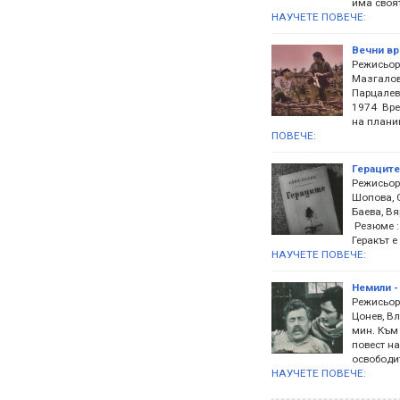
има своя
НАУЧЕТЕ ПОВЕЧЕ:
Вечни вр
Режисьор
Мазгалов,
Парцалев
1974 Вре
на планин
ПОВЕЧЕ:
Гераците
Режисьор
Шопова, С
Баева, В
Резюме : 
Геракът е
НАУЧЕТЕ ПОВЕЧЕ:
Немили -
Режисьор 
Цонев, В
мин. Към
повест на
освободит
НАУЧЕТЕ ПОВЕЧЕ: