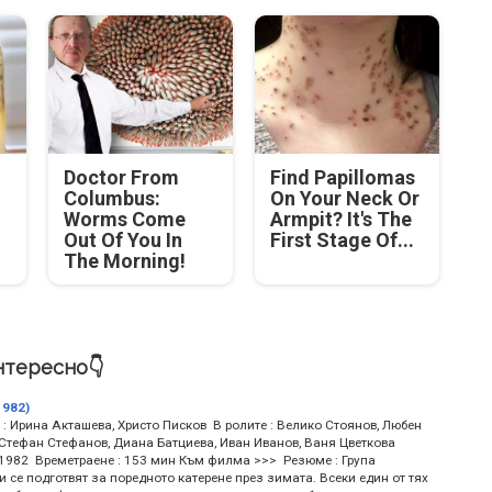
Doctor From
Find Papillomas
Columbus:
On Your Neck Or
Worms Come
Armpit? It's The
Out Of You In
First Stage Of...
The Morning!
нтересно👇
1982)
: Ирина Акташева, Христо Писков В ролите : Велико Стоянов, Любен
 Стефан Стефанов, Диана Батциева, Иван Иванов, Ваня Цветкова
 1982 Времетраене : 153 мин Към филма >>> Резюме : Група
 се подготвят за поредното катерене през зимата. Всеки един от тях