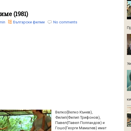
име (1981)
min
Български филми
No comments
Пр
Уи
ки
Велко(Велко Кънев),
Филип(Филип Трифонов),
Павел(Павел Поппандов) и
Гошо(Георги Мамалев) имат