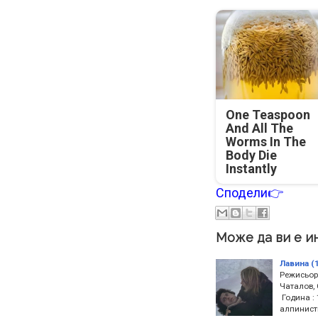
One Teaspoon
And All The
Worms In The
Body Die
Instantly
Сподели👉
Може да ви е и
Лавина (
Режисьор 
Чаталов,
Година :
алпинисти