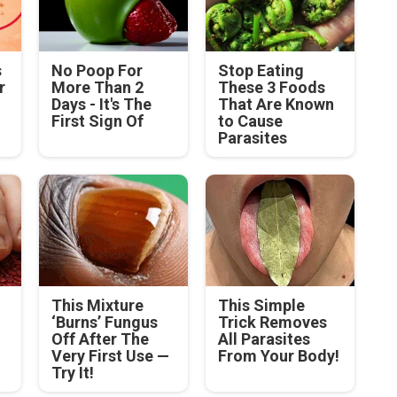
s
No Poop For
Stop Eating
r
More Than 2
These 3 Foods
Days - It's The
That Are Known
.
First Sign Of
to Cause
Parasites
This Mixture
This Simple
‘Burns’ Fungus
Trick Removes
Off After The
All Parasites
Very First Use —
From Your Body!
Try It!