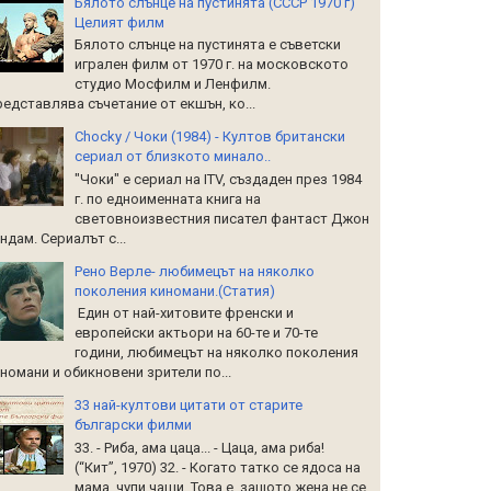
Бялото слънце на пустинята (СССР 1970 г)
Целият филм
Бялото слънце на пустинята е съветски
игрален филм от 1970 г. на московското
студио Мосфилм и Ленфилм.
едставлява съчетание от екшън, ко...
Chocky / Чоки (1984) - Култов британски
сериал от близкото минало..
"Чоки" е сериал на ITV, създаден през 1984
г. по едноименната книга на
световноизвестния писател фантаст Джон
ндам. Сериалът с...
Рено Верле- любимецът на няколко
поколения киномани.(Статия)
Един от най-хитовите френски и
европейски актьори на 60-те и 70-те
години, любимецът на няколко поколения
номани и обикновени зрители по...
33 най-култови цитати от старите
български филми
33. - Риба, ама цаца... - Цаца, ама риба!
(“Кит”, 1970) 32. - Когато татко се ядоса на
мама, чупи чаши. Това е, защото жена не се