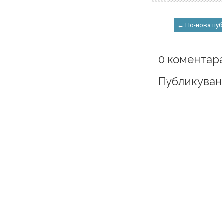
← По-нова пу
0 коментара
Публикуван