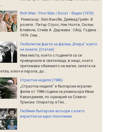
..
Rich Man - Poor Man / Богат - беден (1976)
Режисьор : Бил Бъксби, Дейвид Грийн В
ролите : Питър Строс, Ник Нолти, Сюзън
Блейкли, Стийв А Държава : САЩ Година :
1976 Сем...
Любопитни факти за филма „Вчера“ които
не знаете..(Статия)
Има места, които с годините са се
превърнали в светилища, в нещо, което
притежава обаянието на магия, силата на
етва, ключ и парола, до...
Страстна неделя (1986)
„Страстна неделя“ е български игрален
филм от 1986 година на режисьора Иван
Кавалджиев, по сценарий на Славчо
Трънски. Оператор е Гео...
Любими български актьори с които
израстна не едно поколение