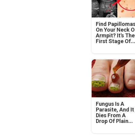
Find Papilloma
On Your Neck O
Armpit? It's The
First Stage Of..
Fungus Is A
Parasite, And It
Dies From A
Drop Of Plain...