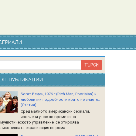
СЕРИАЛИ
ОП-ПУБЛИКАЦИИ
Богат Беден,1976 г (Rich Man, Poor Man) и
любопитни подробности които не знаете..
(Статия)
Сред малкото американски сериали,
излъчени у нас по времето на
мунистическото управление, се откроява
ликолепната екранизация по рома...