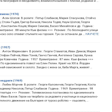
та биография в ежедневието, взаимоотношения с близки, роднини и …
емена (1974)
 : Асен Шопов В ролите : Петър Слабаков, Мария Спасунова, Стойчо
 Стоян Гъдев, Григор Вачков, Никола Тодев, Наум Шопов, Георги
, Константин Коцев, Мария Симова, Васил Михайлов и др. Година :
метраене : 88 минути Към филма >>> Резюме : По безлюдните улици
ско село отекват стъпките на горския. Тук са останали да …
НАУЧЕТЕ
 (1957)
 : Антон Маринович В ролите : Георги Стаматов, Иван Димов, Мария
тефан Пейчев, Иван Тонев, Ганчо Ганчев, Ангелина Сарова, Кунка
яра Ковачева Година : 1957 Времетраене : 87 мин. Към филма >>>
По едноименната повест на Елин Пелин. Краят на XIX в. Йордан
 най-заможният в селото. Заедно с жена си, баба Марга, живеят …
 недраги (1969)
: Любен Морчев В ролите : Георги Калоянчев, Георги Георгиев, Коста
ладимир Николов, Петър Слабаков Година : 1969 Времетраене : 98
 театъра >>> Резюме : Телевизионна постановка по едноименната
 Иван Вазов. Герои на творбата са редовите участници в национално-
елното движение на България от турско робство — хъшовете, …