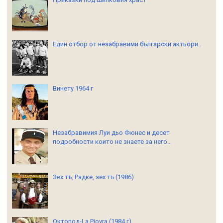
Един отбор от незабравими български актьори..
Винету 1964 г
Незабравимия Луи дьо Фюнес и десет
подробности които не знаете за него...
Зех тъ, Радке, зех тъ (1986)
Октопод-La Piovra,(1984 г)