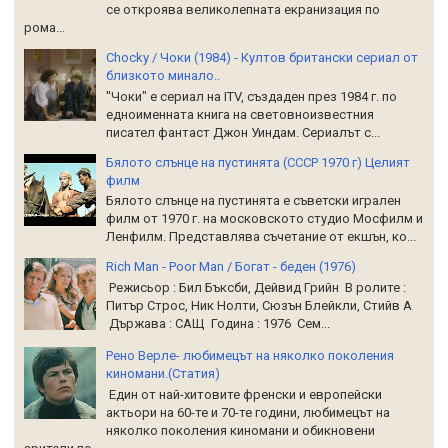
се откроява великолепната екранизация по
рома...
Chocky / Чоки (1984) - Култов британски сериал от
близкото минало..
"Чоки" е сериал на ITV, създаден през 1984 г. по
едноименната книга на световноизвестния
писател фантаст Джон Уиндам. Сериалът с...
Бялото слънце на пустинята (СССР 1970 г) Целият
филм
Бялото слънце на пустинята е съветски игрален
филм от 1970 г. на московското студио Мосфилм и
Ленфилм. Представлява съчетание от екшън, ко...
Rich Man - Poor Man / Богат - беден (1976)
Режисьор : Бил Бъксби, Дейвид Грийн В ролите :
Питър Строс, Ник Нолти, Сюзън Блейкли, Стийв А
Държава : САЩ Година : 1976 Сем...
Рено Верле- любимецът на няколко поколения
киномани.(Статия)
Един от най-хитовите френски и европейски
актьори на 60-те и 70-те години, любимецът на
няколко поколения киномани и обикновени