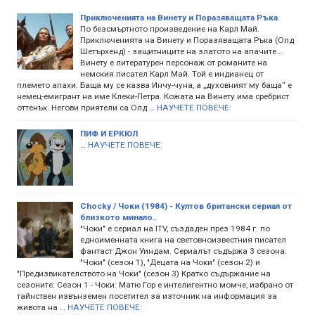
Приключенията на Винету и Поразяващата Ръка
По безсмъртното произведение на Карл Май.
Приключенията на Винету и Поразяващата Ръка (Олд
Шетърхенд) - защитниците на златото на апачите...
Винету е литературен персонаж от романите на
немския писател Карл Май. Той е индианец от
племето апахи. Баща му се казва Инчу-чуна, а „духовният му баща“ е
немец-емигрант на име Клеки-Петра. Кожата на Винету има сребрист
оттенък. Негови приятели са Олд …
НАУЧЕТЕ ПОВЕЧЕ:
ПИФ И ЕРКЮЛ
…
НАУЧЕТЕ ПОВЕЧЕ:
Chocky / Чоки (1984) - Култов британски сериал от
близкото минало..
"Чоки" е сериал на ITV, създаден през 1984 г. по
едноименната книга на световноизвестния писател
фантаст Джон Уиндам. Сериалът съдържа 3 сезона:
"Чоки" (сезон 1), "Децата на Чоки" (сезон 2) и
"Предизвикателството на Чоки" (сезон 3) Кратко съдържание на
сезоните: Сезон 1 - Чоки: Матю Гор е интелигентно момче, избрано от
тайнствен извънземен посетител за източник на информация за
живота на …
НАУЧЕТЕ ПОВЕЧЕ: