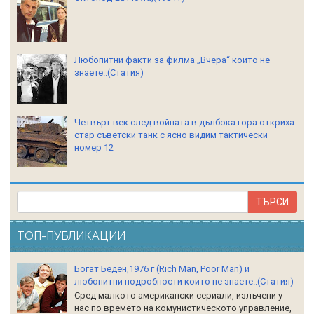
Любопитни факти за филма „Вчера“ които не
знаете..(Статия)
Четвърт век след войната в дълбока гора откриха
стар съветски танк с ясно видим тактически
номер 12
ТОП-ПУБЛИКАЦИИ
Богат Беден,1976 г (Rich Man, Poor Man) и
любопитни подробности които не знаете..(Статия)
Сред малкото американски сериали, излъчени у
нас по времето на комунистическото управление,