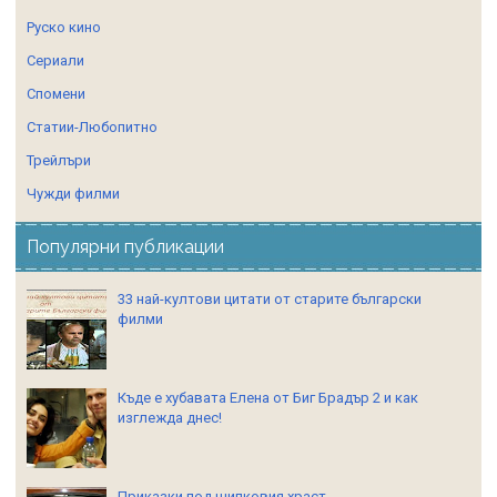
Руско кино
Сериали
Спомени
Статии-Любопитно
Трейлъри
Чужди филми
Популярни публикации
33 най-култови цитати от старите български
филми
Къде е хубавата Елена от Биг Брадър 2 и как
изглежда днес!
Приказки под шипковия храст