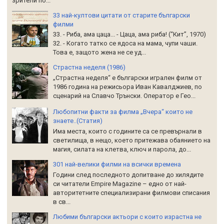
зрители по...
33 най-култови цитати от старите български
филми
33. - Риба, ама цаца... - Цаца, ама риба! (“Кит”, 1970)
32. - Когато татко се ядоса на мама, чупи чаши.
Това е, защото жена не се уд...
Страстна неделя (1986)
„Страстна неделя“ е български игрален филм от
1986 година на режисьора Иван Кавалджиев, по
сценарий на Славчо Трънски. Оператор е Гео...
Любопитни факти за филма „Вчера“ които не
знаете..(Статия)
Има места, които с годините са се превърнали в
светилища, в нещо, което притежава обаянието на
магия, силата на клетва, ключ и парола, до...
301 най-велики филми на всички времена
Години след последното допитване до хилядите
си читатели Empire Magazine – едно от най-
авторитетните специализирани филмови списания
в св...
Любими български актьори с които израстна не