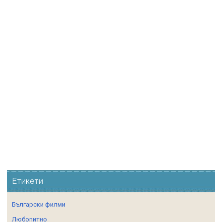
Етикети
Български филми
Любопитно