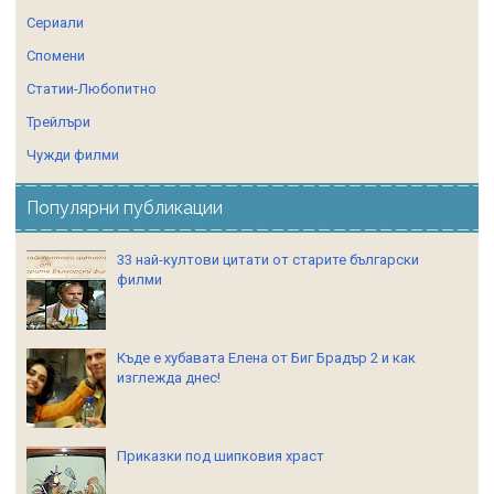
Сериали
Спомени
Статии-Любопитно
Трейлъри
Чужди филми
Популярни публикации
33 най-култови цитати от старите български
филми
Къде е хубавата Елена от Биг Брадър 2 и как
изглежда днес!
Приказки под шипковия храст