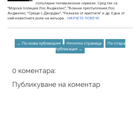
популярни телевизионни сериали. Сред тях са
"Морска полиция:Лос Анджелис", "Военни престъпления:Лос
Анджелис, "Срещи с Джордан", "Разкази от криптата" и др. Една от
най-известните роли на актьора…
НАУЧЕТЕ ПОВЕЧЕ:
← По-нова публикация
Начална страница
По-стара
публикация →
0 коментара:
Публикуване на коментар