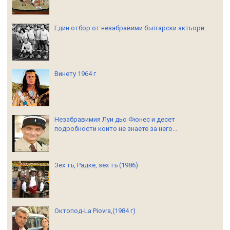
Един отбор от незабравими български актьори..
Винету 1964 г
Незабравимия Луи дьо Фюнес и десет
подробности които не знаете за него...
Зех тъ, Радке, зех тъ (1986)
Октопод-La Piovra,(1984 г)