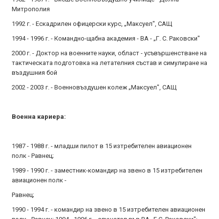
Митрополия
1992 г. - Ескадрилен офицерски курс, „Максуел", САЩ
1994 - 1996 г. - Командно-щабна академия - ВА - „Г. С. Раковски"
2000 г. - Доктор на военните науки, област - усъвършенстване на
тактическата подготовка на летателния състав и симулиране на
въздушния бой
2002 - 2003 г. - Военновъздушен колеж „Максуел", САЩ
Военна кариера:
1987 - 1988 г. - младши пилот в 15 изтребителен авиационен
полк - Равнец;
1989 - 1990 г. - заместник-командир на звено в 15 изтребителен
авиационен полк -
Равнец;
1990 - 1994 г. - командир на звено в 15 изтребителен авиационен