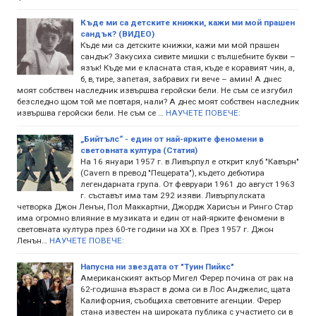
Къде ми са детските книжки, кажи ми мой прашен
сандък? (ВИДЕО)
Къде ми са детските книжки, кажи ми мой прашен
сандък? Закусиха сивите мишки с вълшебните букви –
язък! Къде ми е класната стая, къде е коравият чин, а,
б, в, тире, запетая, забравих ги вече – амин! А днес
моят собствен наследник извършва геройски бели. Не съм се изгубил
безследно щом той ме повтаря, нали? А днес моят собствен наследник
извършва геройски бели. Не съм се …
НАУЧЕТЕ ПОВЕЧЕ:
„Бийтълс“ - един от най-ярките феномени в
световната култура (Статия)
На 16 януари 1957 г. в Ливърпул е открит клуб "Кавърн"
(Cavern в превод "Пещерата"), където дебютира
легендарната група. От февруари 1961 до август 1963
г. съставът има там 292 изяви. Ливърпулската
четворка Джон Ленън, Пол Маккартни, Джордж Харисън и Ринго Стар
има огромно влияние в музиката и един от най-ярките феномени в
световната култура през 60-те години на ХХ в. През 1957 г. Джон
Ленън…
НАУЧЕТЕ ПОВЕЧЕ:
Напусна ни звездата от "Туин Пийкс"
Американският актьор Мигел Ферер почина от рак на
62-годишна възраст в дома си в Лос Анджелис, щата
Калифорния, съобщиха световните агенции. Ферер
стана известен на широката публика с участието си в