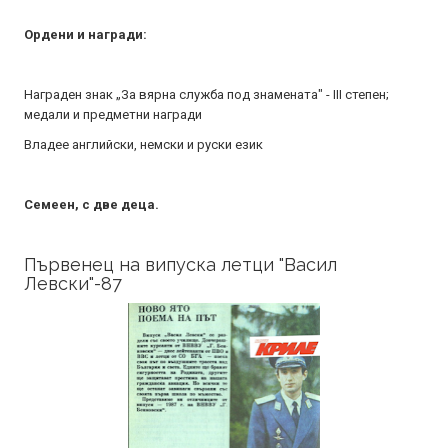
Ордени и награди:
Награден знак „За вярна служба под знамената" - III степен;
медали и предметни награди
Владее английски, немски и руски език
Семеен, с две деца.
Първенец на випуска летци "Васил
Левски"-87