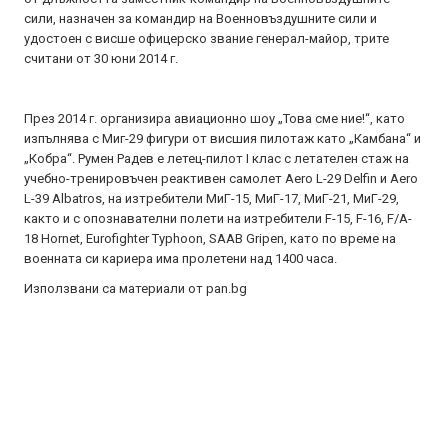
сили, назначен за командир на Военновъздушните сили и
удостоен с висше офицерско звание генерал-майор, трите
считани от 30 юни 2014 г.
През 2014 г. организира авиационно шоу „Това сме ние!“, като
изпълнява с Миг-29 фигури от висшия пилотаж като „Камбана“ и
„Кобра“. Румен Радев е летец-пилот I клас с летателен стаж на
учебно-тренировъчен реактивен самолет Aero L-29 Delfin и Aero
L-39 Albatros, на изтребители МиГ-15, МиГ-17, МиГ-21, МиГ-29,
както и с опознавателни полети на изтребители F-15, F-16, F/A-
18 Hornet, Eurofighter Typhoon, SAAB Gripen, като по време на
военната си кариера има пролетени над 1400 часа.
Използвани са материали от pan.bg