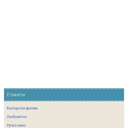
Етикети
Български филми
Любопитно
Руско кино