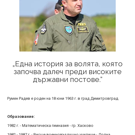
„Една история за волята, която
започва далеч преди високите
държавни постове.“
Румен Радев е роден на 18 юни 1963 г. в град Димитровград.
Образование:
1982 г. - Математическа гимназия - гр. Хасково
1982 - 1987 г. - Висше военновъздушно училище - Долна