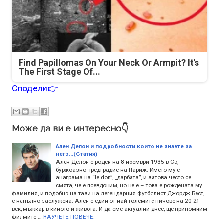
Find Papillomas On Your Neck Or Armpit? It's
The First Stage Of...
Сподели👉
Може да ви е интересно👇
Ален Делон и подробности които не знаете за
него...(Статия)
Ален Делон е роден на 8 ноември 1935 в Со,
буржоазно предградие на Париж. Името му е
анаграма на “le don”, „дарбата”, и затова често се
смята, че е псевдоним, но не е – това е рождената му
фамилия, и подобно на тази на легендарния футболист Джордж Бест,
е напълно заслуже­на. Ален е един от най-големите пичове на 20-21
век, мъжкар в киното и живота. И да сме актуални днес, ще припомним
филмите …
НАУЧЕТЕ ПОВЕЧЕ: