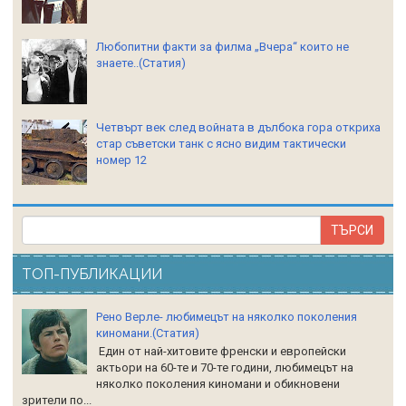
Любопитни факти за филма „Вчера“ които не
знаете..(Статия)
Четвърт век след войната в дълбока гора откриха
стар съветски танк с ясно видим тактически
номер 12
ТОП-ПУБЛИКАЦИИ
Рено Верле- любимецът на няколко поколения
киномани.(Статия)
Един от най-хитовите френски и европейски
актьори на 60-те и 70-те години, любимецът на
няколко поколения киномани и обикновени
зрители по...