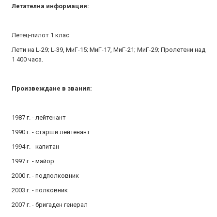
Летателна информация:
Летец-пилот 1 клас
Лети на L-29; L-39, МиГ-15; МиГ-17, МиГ-21; МиГ-29; Пролетени над
1 400 часа.
Произвеждане в звания:
1987 г. - лейтенант
1990 г. - старши лейтенант
1994 г. - капитан
1997 г. - майор
2000 г. - подполковник
2003 г. - полковник
2007 г. - бригаден генерал