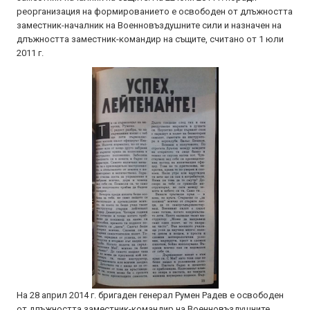
реорганизация на формированието е освободен от длъжността
заместник-началник на Военновъздушните сили и назначен на
длъжността заместник-командир на същите, считано от 1 юли
2011 г.
На 28 април 2014 г. бригаден генерал Румен Радев е освободен
от длъжността заместник-командир на Военновъздушните