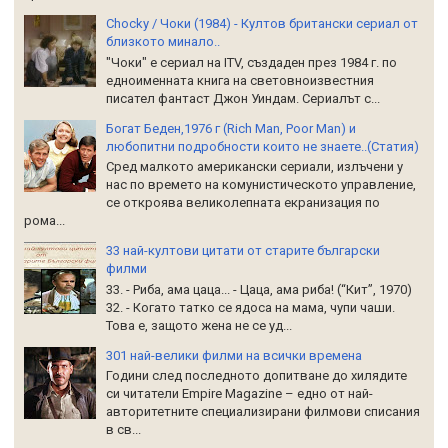
Chocky / Чоки (1984) - Култов британски сериал от
близкото минало..
"Чоки" е сериал на ITV, създаден през 1984 г. по
едноименната книга на световноизвестния
писател фантаст Джон Уиндам. Сериалът с...
Богат Беден,1976 г (Rich Man, Poor Man) и
любопитни подробности които не знаете..(Статия)
Сред малкото американски сериали, излъчени у
нас по времето на комунистическото управление,
се откроява великолепната екранизация по
рома...
33 най-култови цитати от старите български
филми
33. - Риба, ама цаца... - Цаца, ама риба! (“Кит”, 1970)
32. - Когато татко се ядоса на мама, чупи чаши.
Това е, защото жена не се уд...
301 най-велики филми на всички времена
Години след последното допитване до хилядите
си читатели Empire Magazine – едно от най-
авторитетните специализирани филмови списания
в св...