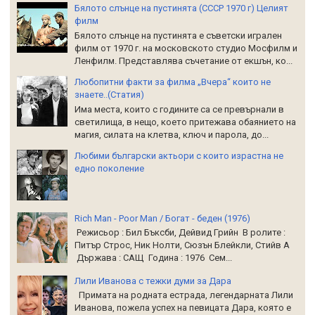
Бялото слънце на пустинята (СССР 1970 г) Целият
филм
Бялото слънце на пустинята е съветски игрален
филм от 1970 г. на московското студио Мосфилм и
Ленфилм. Представлява съчетание от екшън, ко...
Любопитни факти за филма „Вчера“ които не
знаете..(Статия)
Има места, които с годините са се превърнали в
светилища, в нещо, което притежава обаянието на
магия, силата на клетва, ключ и парола, до...
Любими български актьори с които израстна не
едно поколение
Rich Man - Poor Man / Богат - беден (1976)
Режисьор : Бил Бъксби, Дейвид Грийн В ролите :
Питър Строс, Ник Нолти, Сюзън Блейкли, Стийв А
Държава : САЩ Година : 1976 Сем...
Лили Иванова с тежки думи за Дара
Примата на родната естрада, легендарната Лили
Иванова, пожела успех на певицата Дара, която е