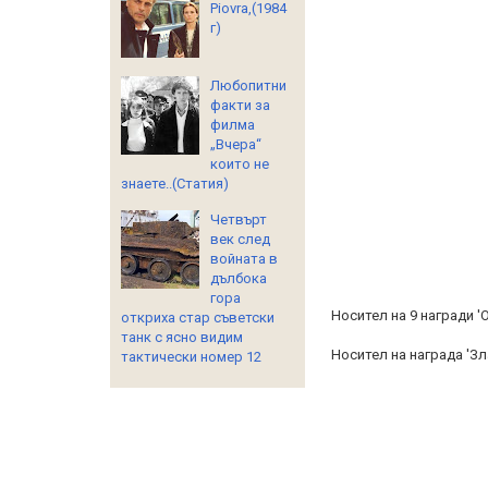
Piovra,(1984
г)
Любопитни
факти за
филма
„Вчера“
които не
знаете..(Статия)
Четвърт
век след
войната в
дълбока
гора
Носител на 9 награди '
откриха стар съветски
танк с ясно видим
Носител на награда 'Зл
тактически номер 12