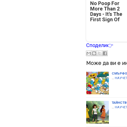
No Poop For
More Than 2
Days - It's The
First Sign Of
Сподели👉
Може да ви е и
СМЪРФО
…
НАУЧЕТ
ТАЙНСТВ
…
НАУЧЕТ