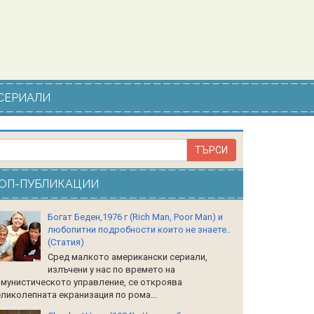
СЕРИАЛИ
ОП-ПУБЛИКАЦИИ
Богат Беден,1976 г (Rich Man, Poor Man) и
любопитни подробности които не знаете..
(Статия)
Сред малкото американски сериали,
излъчени у нас по времето на
мунистическото управление, се откроява
ликолепната екранизация по рома...