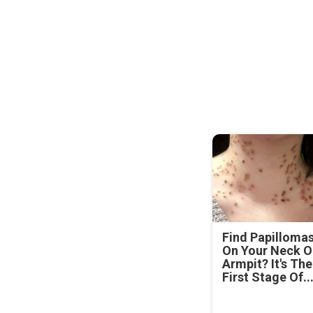
Find Papilloma
On Your Neck O
Armpit? It's The
First Stage Of..