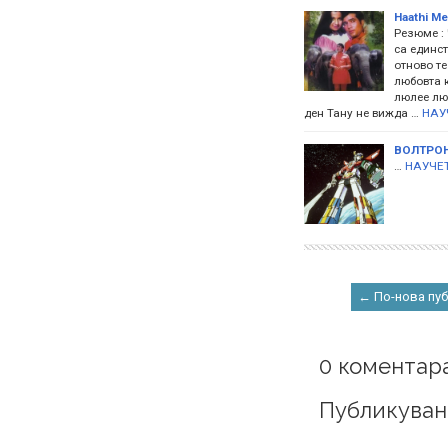
Haathi Me
Резюме : 
са единст
отново те
любовта 
люлее люл
ден Тану не вижда …
НАУ
ВОЛТРО
…
НАУЧЕТ
← По-нова пу
0 коментара
Публикуван