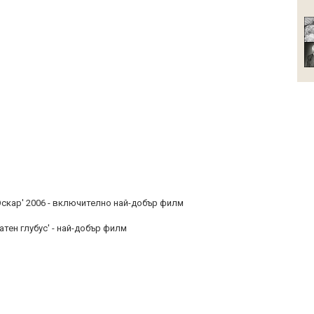
Оскар' 2006 - включително най-добър филм
атен глубус' - най-добър филм