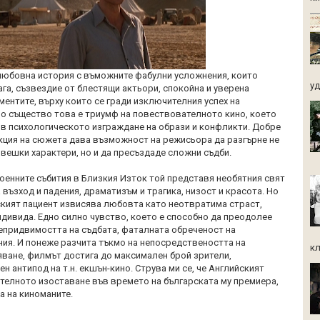
юбовна история с въможните фабулни усложнения, които
уд.
а, съзвездие от блестящи актьори, спокойна и уверена
ментите, върху които се гради изключителния успех на
По същество това е триумф на повествователното кино, което
 в психологическото изграждане на образи и конфликти. Добре
ция на сюжета дава възможност на режисьора да разгърне не
овешки характери, но и да пресъздаде сложни съдби.
военните събития в Близкия Изток той представя необятния свят
а възход и падения, драматизъм и трагика, низост и красота. Но
кият пациент извисява любовта като неотвратима страст,
дивида. Едно силно чувство, което е способно да преодолее
непридвимостта на съдбата, фаталната обреченост на
ия. И понеже разчита тъкмо на непосредствеността на
кл
ване, филмът достига до максимален брой зрители,
н антипод на т.н. екшън-кино. Струва ми се, че Английският
ителното изоставане във времето на българската му премиера,
а на киноманите.