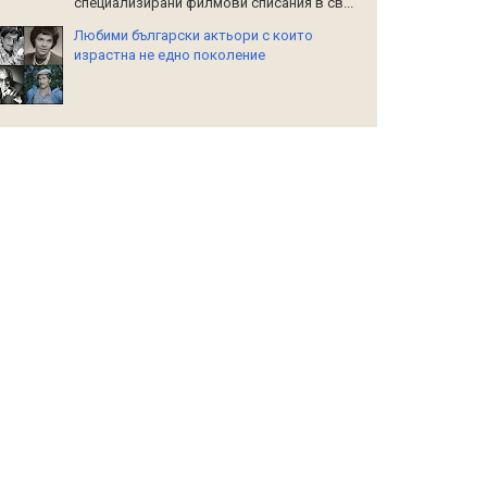
специализирани филмови списания в св...
Любими български актьори с които
израстна не едно поколение