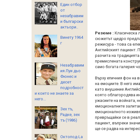
Един отбор
от
незабравим
и български
актьори..
Резюме :
Класическа л
Винету 1964
сюжетът щедро предлаг
г
режисура - това са еле
Английският пациент. 
разчита на традицията
премислената конструк
Незабравим
само богата галерия ч
ия Луи дьо
Фюнес и
Върху епичния фон на 
десет
на емоциите. В него им
подробност
като внушение Английс
и които не знаете за
която облагородява ин
него...
ужасиите на войната, 
емоционалните залитан
Зех тъ,
емоционалното изживя
Радке, зех
превръщайки се в реале
тъ (1986)
пациент, въпреки знач
ще се радва на интерес
Октопод-La