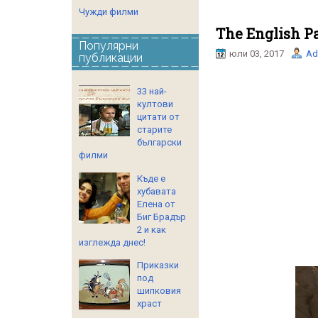
Чужди филми
The English P
Популярни
юли 03, 2017
Ad
публикации
33 най-
култови
цитати от
старите
български
филми
Къде е
хубавата
Елена от
Биг Брадър
2 и как
изглежда днес!
Приказки
под
шипковия
храст