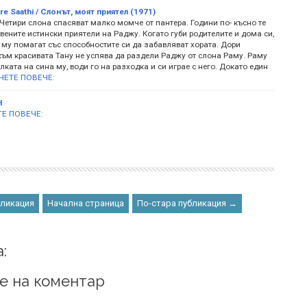
re Saathi / Слонът, моят приятел (1971)
Четири слона спасяват малко момче от пантера. Години по- късно те
вените истински приятели на Раджу. Когато губи родителите и дома си,
 му помагат със способностите си да забавляват хората. Дори
към красивата Тану не успява да раздели Раджу от слона Раму. Раму
ката на сина му, води го на разходка и си играе с него. Докато един
ЧЕТЕ ПОВЕЧЕ:
Н
Е ПОВЕЧЕ:
бликация
Начална страница
По-стара публикация →
:
е на коментар