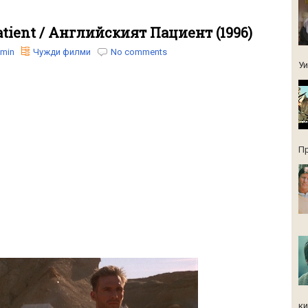
atient / Английският Пациент (1996)
min
Чужди филми
No comments
Уи
Пр
ки