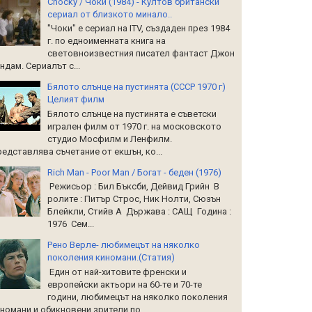
Chocky / Чоки (1984) - Култов британски
сериал от близкото минало..
"Чоки" е сериал на ITV, създаден през 1984
г. по едноименната книга на
световноизвестния писател фантаст Джон
ндам. Сериалът с...
Бялото слънце на пустинята (СССР 1970 г)
Целият филм
Бялото слънце на пустинята е съветски
игрален филм от 1970 г. на московското
студио Мосфилм и Ленфилм.
едставлява съчетание от екшън, ко...
Rich Man - Poor Man / Богат - беден (1976)
Режисьор : Бил Бъксби, Дейвид Грийн В
ролите : Питър Строс, Ник Нолти, Сюзън
Блейкли, Стийв А Държава : САЩ Година :
1976 Сем...
Рено Верле- любимецът на няколко
поколения киномани.(Статия)
Един от най-хитовите френски и
европейски актьори на 60-те и 70-те
години, любимецът на няколко поколения
номани и обикновени зрители по...