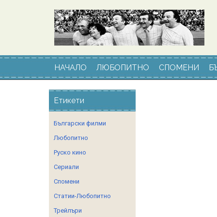
НАЧАЛО
ЛЮБОПИТНО
СПОМЕНИ
Б
Етикети
Български филми
Любопитно
Руско кино
Сериали
Спомени
Статии-Любопитно
Трейлъри