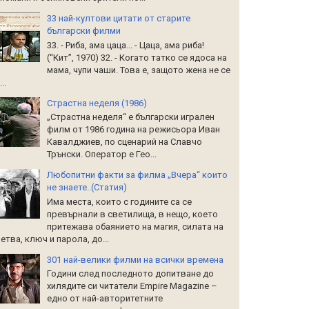
33 най-култови цитати от старите
български филми
33. - Риба, ама цаца... - Цаца, ама риба!
(“Кит”, 1970) 32. - Когато татко се ядоса на
мама, чупи чаши. Това е, защото жена не се
..
Страстна неделя (1986)
„Страстна неделя“ е български игрален
филм от 1986 година на режисьора Иван
Кавалджиев, по сценарий на Славчо
Трънски. Оператор е Гео...
Любопитни факти за филма „Вчера“ които
не знаете..(Статия)
Има места, които с годините са се
превърнали в светилища, в нещо, което
притежава обаянието на магия, силата на
етва, ключ и парола, до...
301 най-велики филми на всички времена
Години след последното допитване до
хилядите си читатели Empire Magazine –
едно от най-авторитетните