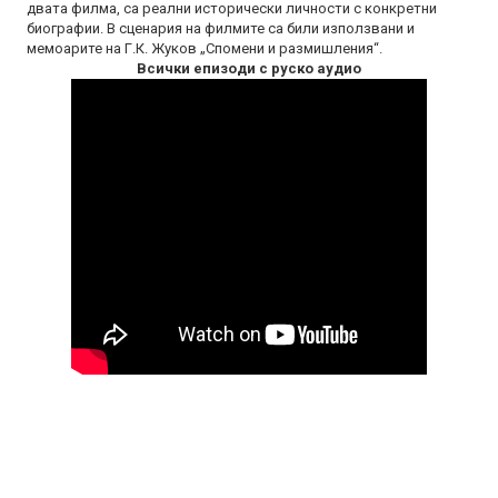
двата филма, са реални исторически личности с конкретни
биографии. В сценария на филмите са били използвани и
мемоарите на Г.К. Жуков „Спомени и размишления“.
Всички епизоди с руско аудио