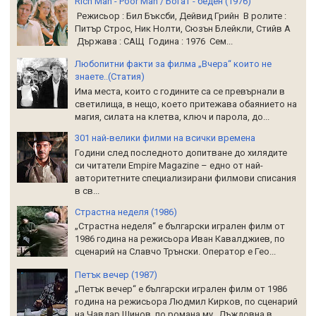
Rich Man - Poor Man / Богат - беден (1976)
Режисьор : Бил Бъксби, Дейвид Грийн В ролите :
Питър Строс, Ник Нолти, Сюзън Блейкли, Стийв А
Държава : САЩ Година : 1976 Сем...
Любопитни факти за филма „Вчера“ които не
знаете..(Статия)
Има места, които с годините са се превърнали в
светилища, в нещо, което притежава обаянието на
магия, силата на клетва, ключ и парола, до...
301 най-велики филми на всички времена
Години след последното допитване до хилядите
си читатели Empire Magazine – едно от най-
авторитетните специализирани филмови списания
в св...
Страстна неделя (1986)
„Страстна неделя“ е български игрален филм от
1986 година на режисьора Иван Кавалджиев, по
сценарий на Славчо Трънски. Оператор е Гео...
Петък вечер (1987)
„Петък вечер“ е български игрален филм от 1986
година на режисьора Людмил Кирков, по сценарий
на Чавдар Шинов, по романа му „Дъждовна в...