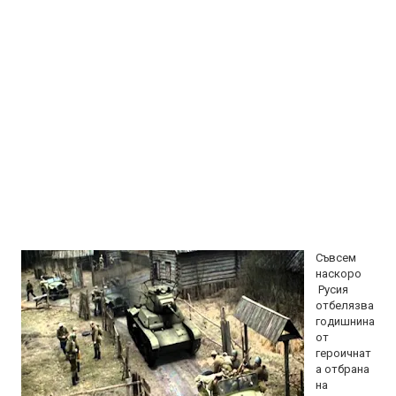
Съвсем
наскоро
Русия
отбелязва
годишнина
от
героичнат
а отбрана
на