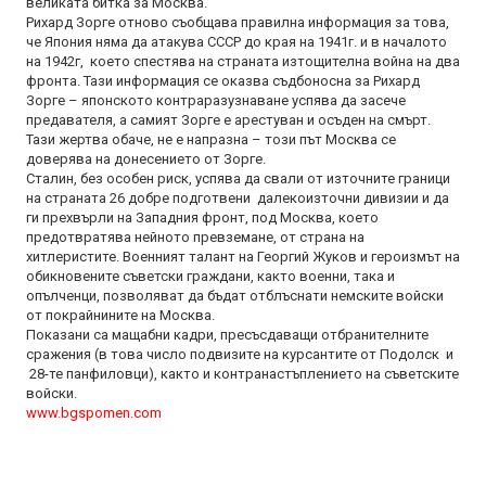
великата битка за Москва.
Рихард Зорге отново съобщава правилна информация за това,
че Япония няма да атакува СССР до края на 1941г. и в началото
на 1942г, което спестява на страната изтощителна война на два
фронта. Тази информация се оказва съдбоносна за Рихард
Зорге – японското контраразузнаване успява да засече
предавателя, а самият Зорге е арестуван и осъден на смърт.
Тази жертва обаче, не е напразна – този път Москва се
доверява на донесението от Зорге.
Сталин, без особен риск, успява да свали от източните граници
на страната 26 добре подготвени далекоизточни дивизии и да
ги прехвърли на Западния фронт, под Москва, което
предотвратява нейното превземане, от страна на
хитлеристите. Военният талант на Георгий Жуков и героизмът на
обикновените съветски граждани, както военни, така и
опълченци, позволяват да бъдат отблъснати немските войски
от покрайнините на Москва.
Показани са мащабни кадри, пресъсдаващи отбранителните
сражения (в това число подвизите на курсантите от Подолск и
28-те панфиловци), както и контранастъплението на съветските
войски.
www.bgspomen.com