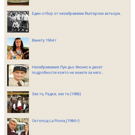
Един отбор от незабравими български актьори..
Винету 1964 г
Незабравимия Луи дьо Фюнес и десет
подробности които не знаете за него...
Зех тъ, Радке, зех тъ (1986)
Октопод-La Piovra,(1984 г)