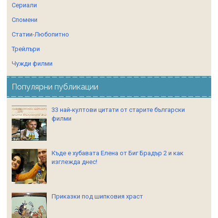
Сериали
Спомени
Статии-Любопитно
Трейлъри
Чужди филми
Популярни публикации
33 най-култови цитати от старите български
филми
Къде е хубавата Елена от Биг Брадър 2 и как
изглежда днес!
Приказки под шипковия храст