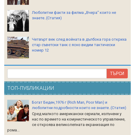
Любопитни факти за филма „Вчера“ които не
знаете..(Статия)
Четвърт век след войната в дълбока гора откриха
стар съветски танк с ясно видим тактически
номер 12
ТОП-ПУБЛИКАЦИИ
Богат Беден,1976 г (Rich Man, Poor Man) и
любопитни подробности които не знаете..(Статия)
Сред малкото американски сериали, излъчени у
нас по времето на комунистическото управление,
се откроява великолепната екранизация по
рома...