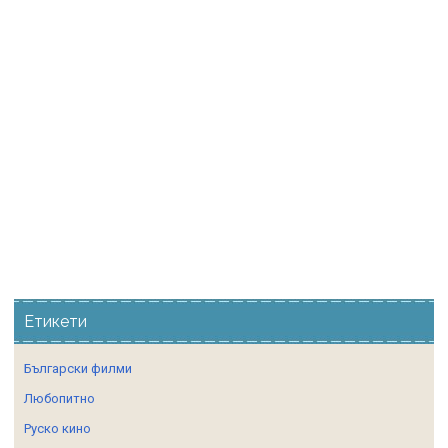
Етикети
Български филми
Любопитно
Руско кино