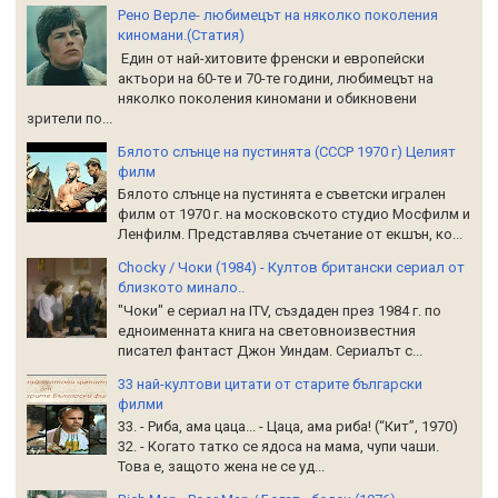
Рено Верле- любимецът на няколко поколения
киномани.(Статия)
Един от най-хитовите френски и европейски
актьори на 60-те и 70-те години, любимецът на
няколко поколения киномани и обикновени
зрители по...
Бялото слънце на пустинята (СССР 1970 г) Целият
филм
Бялото слънце на пустинята е съветски игрален
филм от 1970 г. на московското студио Мосфилм и
Ленфилм. Представлява съчетание от екшън, ко...
Chocky / Чоки (1984) - Култов британски сериал от
близкото минало..
"Чоки" е сериал на ITV, създаден през 1984 г. по
едноименната книга на световноизвестния
писател фантаст Джон Уиндам. Сериалът с...
33 най-култови цитати от старите български
филми
33. - Риба, ама цаца... - Цаца, ама риба! (“Кит”, 1970)
32. - Когато татко се ядоса на мама, чупи чаши.
Това е, защото жена не се уд...