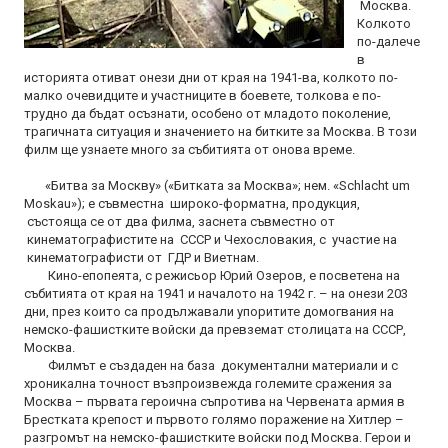
Москва.
Колкото
по-далече
в
историята отиват онези дни от края на 1941-ва, колкото по-
малко очевидците и участниците в боевете, толкова е по-
трудно да бъдат осъзнати, особено от младото поколение,
трагичната ситуация и значението на битките за Москва. В този
филм ще узнаете много за събитията от онова време.
«Битва за Москву» («Битката за Москва»; нем. «Schlacht um
Moskau»); е съвместна широко-форматна, продукция,
състояща се от два филма, заснета съвместно от
кинематографистите на СССР и Чехословакия, с участие на
кинематографисти от ГДР и Виетнам.
Кино-епопеята, с режисьор Юрий Озеров, е посветена на
събитията от края на 1941 и началото на 1942 г. – на онези 203
дни, през които са продължавали упоритите домогвания на
немско-фашистките войски да превземат столицата на СССР,
Москва.
Филмът е създаден на база документални материали и с
хроникална точност възпроизвежда големите сражения за
Москва – първата героична съпротива на Червената армия в
Брестката крепост и първото голямо поражение на Хитлер –
разгромът на немско-фашистките войски под Москва. Герои и