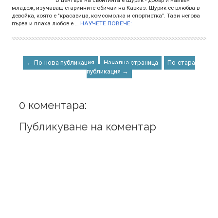
младеж, изучаващ старинните обичаи на Кавказ. Шурик се влюбва в
девойка, която е "красавица, комсомолка и спортистка". Тази негова
първа и плаха любов е …
НАУЧЕТЕ ПОВЕЧЕ:
← По-нова публикация
Начална страница
По-стара
публикация →
0 коментара:
Публикуване на коментар