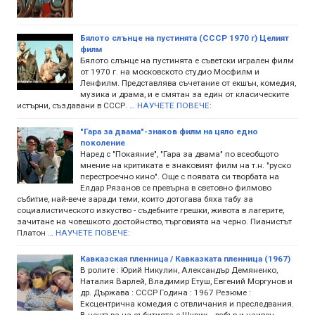
Бялото слънце на пустинята (СССР 1970 г) Целият
филм
Бялото слънце на пустинята е съветски игрален филм
от 1970 г. на московското студио Мосфилм и
Ленфилм. Представлява съчетание от екшън, комедия,
музика и драма, и е смятан за един от класическите
истърни, създавани в СССР. …
НАУЧЕТЕ ПОВЕЧЕ:
"Гара за двама"-знаков филм на цяло едно
поколение
Наред с "Покаяние", "Гара за двама" по всеобщото
мнение на критиката е знаковият филм на т.н. "руско
перестроечно кино". Още с появата си творбата на
Елдар Рязанов се превърна в световно филмово
събитие, най-вече заради теми, които дотогава бяха табу за
социалистическото изкуство - съдебните грешки, живота в лагерите,
зачитане на човешкото достойнство, търговията на черно. Пианистът
Платон …
НАУЧЕТЕ ПОВЕЧЕ:
Кавказская пленница / Кавказката пленница (1967)
В ролите : Юрий Никулин, Александър Демяненко,
Наталия Варлей, Владимир Етуш, Евгений Моргунов и
др. Държава : СССР Година : 1967 Резюме :
Ексцентрична комедия с отвличания и преследвания.
В центъра на събитията е Шурик - добър и наивен