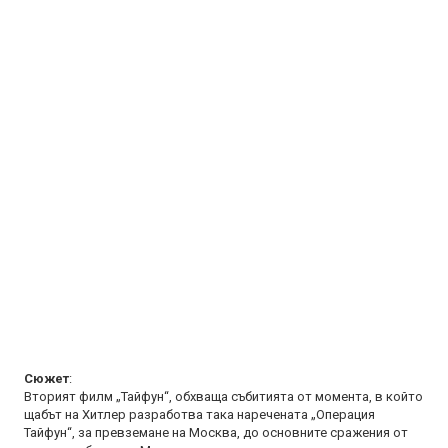
Сюжет
:
Вторият филм „Тайфун“, обхваща събитията от момента, в който
щабът на Хитлер разработва така наречената „Операция
Тайфун“, за превземане на Москва, до основните сражения от