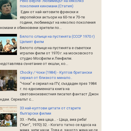
Рено Верле- любимецът на няколко
поколения киномани.(Статия)
Един от най-хитовите френски и
европейски актьори на 60-те и 70-те
години, любимецът на няколко поколения
номани и обикновени зрители по...
Бялото слънце на пустинята (СССР 1970 г)
Целият филм
Бялото слънце на пустинята е съветски
игрален филм от 1970 г. на московското
студио Мосфилм и Ленфилм.
едставлява съчетание от екшън, ко...
Chocky / Чоки (1984) - Култов британски
сериал от близкото минало..
"Чоки" е сериал на ITV, създаден през 1984
г. по едноименната книга на
световноизвестния писател фантаст Джон
ндам. Сериалът с...
33 най-култови цитати от старите
български филми
33. - Риба, ама цаца... - Цаца, ама риба!
(“Кит”, 1970) 32. - Когато татко се ядоса на
мама, чупи чаши. Това е, защото жена не се