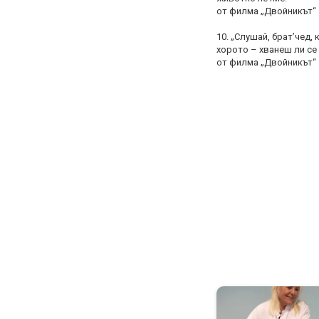
от филма „Двойникът“
10. „Слушай, брат’чед,
хорото – хванеш ли се
от филма „Двойникът“