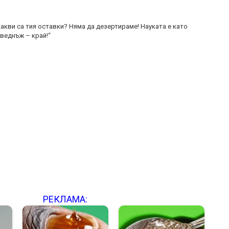
 какви са тия оставки? Няма да дезертираме! Науката е като
 веднъж – край!“
РЕКЛАМА: