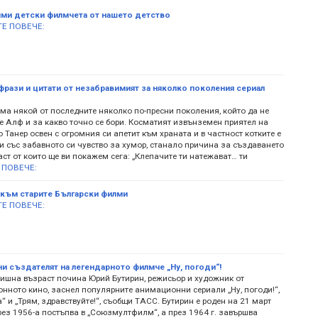
ми детски филмчета от нашето детство
Е ПОВЕЧЕ:
фрази и цитати от незабравимият за няколко поколения сериал
ма някой от последните няколко по-пресни поколения, който да не
е Алф и за какво точно се бори. Косматият извънземен приятел на
 Танер освен с огромния си апетит към храната и в частност котките е
и със забавното си чувство за хумор, станало причина за създаването
ст от които ще ви покажем сега: „Клепачите ти натежават… ти
 ПОВЕЧЕ:
към старите Български филми
Е ПОВЕЧЕ:
ни създателят на легендарното филмче „Ну, погоди“!
дишна възраст почина Юрий Бутирин, режисьор и художник от
нното кино, заснел популярните анимационни сериали „Ну, погоди!“,
“ и „Трям, здравствуйте!“, съобщи ТАСС. Бутирин е роден на 21 март
рез 1956-а постъпва в „Союзмултфилм“, а през 1964 г. завършва