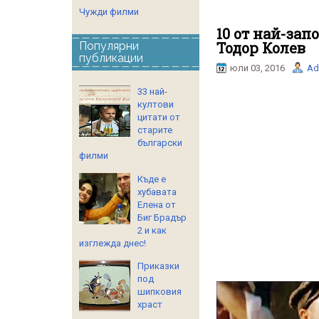
Чужди филми
10 от най-за
Тодор Колев
Популярни
публикации
юли 03, 2016
Ad
33 най-
култови
цитати от
старите
български
филми
Къде е
хубавата
Елена от
Биг Брадър
2 и как
изглежда днес!
Приказки
под
шипковия
храст