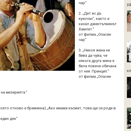
чар“
уд.
2. „Дет ис дъ
куесчън“, както е
казал джентълменът
Хамлет.“
от филма „Опасен
чар“
3. „Никоя жена не
бива да чува, че
някога друга жена е
била повече обичана
кл
от нея. Принцип.“
от филма „Опасен
 на мизерията.“
 която отново е бременна) „Ако имаме късмет, това ще се роди в
 един ден“