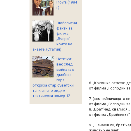
Piovra,(1984
г)
Любопитни
факти за
филма
„Вчера“
които не
знаете..(Статия)
Четвърт
век след
войната в
дълбока
гора
6. „Кокошка отвсякъде
откриха стар съветски
от филма „Господин за
танк с ясно видим
тактически номер 12
7. (към събличащата се
от филма „Господин за
8. „Брат’чед, свалих я…
от филма „Двойникът“
9. „… знаеш ли, брат’ч
животно не пие!“