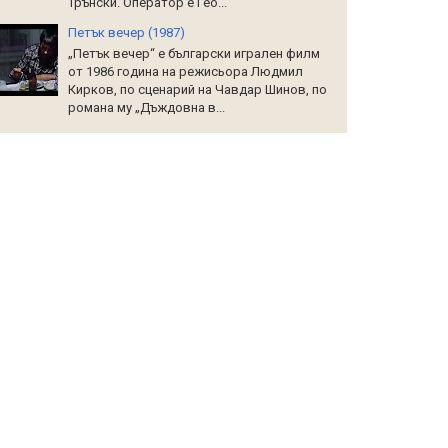
Трънски. Оператор е Гео...
Петък вечер (1987)
„Петък вечер“ е български игрален филм
от 1986 година на режисьора Людмил
Кирков, по сценарий на Чавдар Шинов, по
романа му „Дъждовна в...