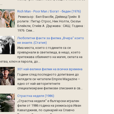
..
Rich Man - Poor Man / Богат - беден (1976)
Режисьор : Бил Бъксби, Дейвид Грийн В
ролите : Питър Строс, Ник Нолти, Сюзън
Блейкли, Стийв А Държава : САЩ Година :
1976 Сем...
Любопитни факти за филма „Вчера“ които
не знаете..(Статия)
Има места, които с годините са се
превърнали в светилища, в нещо, което
притежава обаянието на магия, силата на
етва, ключ и парола, до...
301 най-велики филми на всички времена
Години след последното допитване до
хилядите си читатели Empire Magazine –
едно от най-авторитетните
специализирани филмови списания в св...
Страстна неделя (1986)
„Страстна неделя“ е български игрален
филм от 1986 година на режисьора Иван
Кавалджиев, по сценарий на Славчо