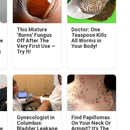
This Mixture
Doctor: One
‘Burns’ Fungus
Teaspoon Kills
ge
Off After The
All Worms in
Very First Use —
Your Body!
g
Try It!
Gynecologist in
Find Papillomas
Columbus:
On Your Neck Or
ge
Bladder Leakage
Armpit? It's The