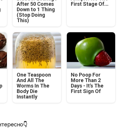
After 50 Comes
First Stage Of...
g
Down to 1 Thing
(Stop Doing
This)
One Teaspoon
No Poop For
And All The
More Than 2
p
Worms In The
Days - It's The
Body Die
First Sign Of
Instantly
нтересно👇