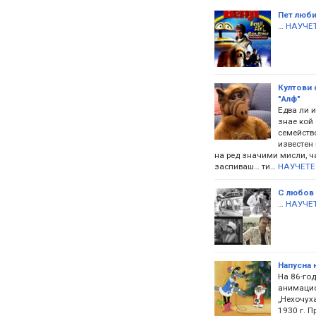
Пет люби
…
НАУЧЕТ
Култови 
"Алф"
Едва ли и
знае кой 
семейство
известен 
на ред значими мисли, ча
заспиваш… ти…
НАУЧЕТЕ
С любов 
…
НАУЧЕТ
Напусна 
На 86-го
анимацио
„Нехочуха
1930 г. П