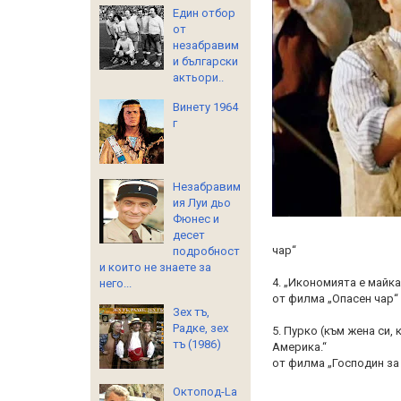
Един отбор
от
незабравим
и български
актьори..
Винету 1964
г
Незабравим
ия Луи дьо
Фюнес и
десет
чар“
подробност
и които не знаете за
4. „Икономията е майка
него...
от филма „Опасен чар“
Зех тъ,
Радке, зех
5. Пурко (към жена си,
тъ (1986)
Америка.“
от филма „Господин за
Октопод-La