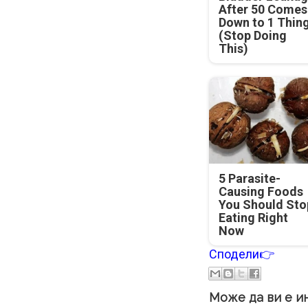
After 50 Comes
Down to 1 Thin
(Stop Doing
This)
5 Parasite-
Causing Foods
You Should Sto
Eating Right
Now
Сподели👉
Може да ви е и