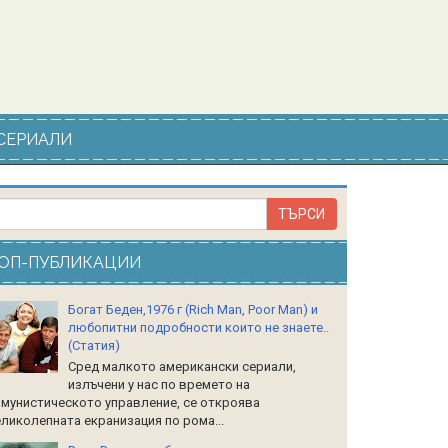
СЕРИАЛИ
ОП-ПУБЛИКАЦИИ
Богат Беден,1976 г (Rich Man, Poor Man) и
любопитни подробности които не знаете..
(Статия)
Сред малкото американски сериали,
излъчени у нас по времето на
мунистическото управление, се откроява
ликолепната екранизация по рома...