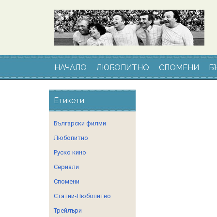
НАЧАЛО
ЛЮБОПИТНО
СПОМЕНИ
Б
Етикети
Български филми
Любопитно
Руско кино
Сериали
Спомени
Статии-Любопитно
Трейлъри