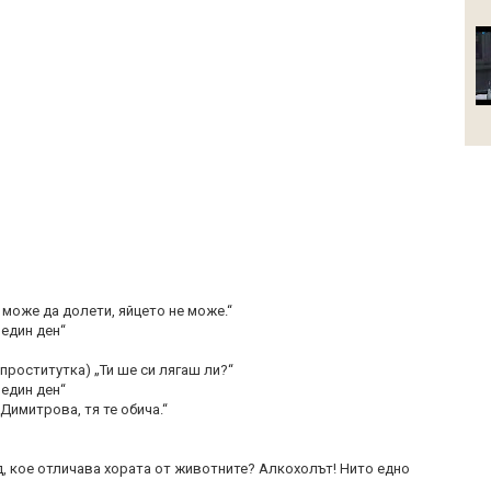
 може да долети, яйцето не може.“
 един ден“
 проститутка) „Ти ше си лягаш ли?“
 един ден“
 Димитрова, тя те обича.“
ед, кое отличава хората от животните? Алкохолът! Нито едно