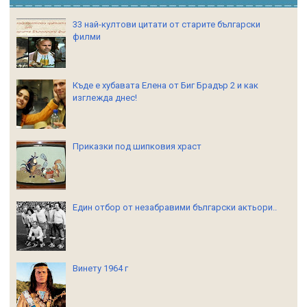
33 най-култови цитати от старите български
филми
Къде е хубавата Елена от Биг Брадър 2 и как
изглежда днес!
Приказки под шипковия храст
Един отбор от незабравими български актьори..
Винету 1964 г