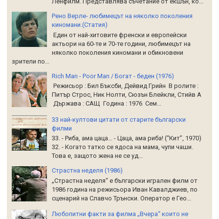
Ленфилм. Представлява съчетание от екшън, ко...
Рено Верле- любимецът на няколко поколения
киномани.(Статия)
Един от най-хитовите френски и европейски
актьори на 60-те и 70-те години, любимецът на
няколко поколения киномани и обикновени
зрители по...
Rich Man - Poor Man / Богат - беден (1976)
Режисьор : Бил Бъксби, Дейвид Грийн В ролите :
Питър Строс, Ник Нолти, Сюзън Блейкли, Стийв А
Държава : САЩ Година : 1976 Сем...
33 най-култови цитати от старите български
филми
33. - Риба, ама цаца... - Цаца, ама риба! (“Кит”, 1970)
32. - Когато татко се ядоса на мама, чупи чаши.
Това е, защото жена не се уд...
Страстна неделя (1986)
„Страстна неделя“ е български игрален филм от
1986 година на режисьора Иван Кавалджиев, по
сценарий на Славчо Трънски. Оператор е Гео...
Любопитни факти за филма „Вчера“ които не