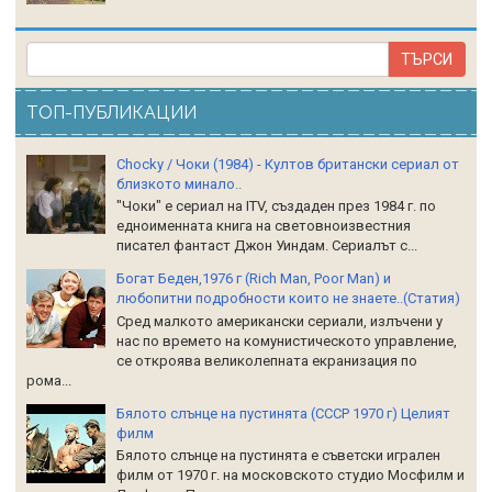
ТОП-ПУБЛИКАЦИИ
Chocky / Чоки (1984) - Култов британски сериал от
близкото минало..
"Чоки" е сериал на ITV, създаден през 1984 г. по
едноименната книга на световноизвестния
писател фантаст Джон Уиндам. Сериалът с...
Богат Беден,1976 г (Rich Man, Poor Man) и
любопитни подробности които не знаете..(Статия)
Сред малкото американски сериали, излъчени у
нас по времето на комунистическото управление,
се откроява великолепната екранизация по
рома...
Бялото слънце на пустинята (СССР 1970 г) Целият
филм
Бялото слънце на пустинята е съветски игрален
филм от 1970 г. на московското студио Мосфилм и