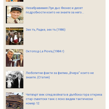
Незабравимия Луи дьо Фюнес и десет
подробности които не знаете за него...
Зех тъ, Радке, зех тъ (1986)
Октопод-La Piovra,(1984 г)
Любопитни факти за филма „Вчера“ които не
знаете..(Статия)
Четвърт век след войната в дълбока гора откриха
стар съветски танк с ясно видим тактически
номер 12