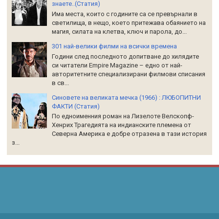
знаете..(Статия)
Има места, които с годините са се превърнали в
светилища, в нещо, което притежава обаянието на
магия, силата на клетва, ключ и парола, до...
301 най-велики филми на всички времена
Години след последното допитване до хилядите
си читатели Empire Magazine – едно от най-
авторитетните специализирани филмови списания
в св...
Синовете на великата мечка (1966) : ЛЮБОПИТНИ
ФАКТИ (Статия)
По едноименния роман на Лизелоте Велскопф-
Хенрих Трагедията на индианските племена от
Северна Америка е добре отразена в тази история
з...