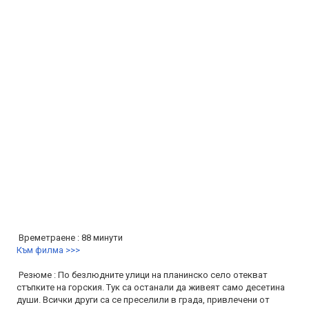
Времетраене : 88 минути
Към филма >>>
Резюме : По безлюдните улици на планинско село отекват
стъпките на горския. Тук са останали да живеят само десетина
души. Всички други са се преселили в града, привлечени от