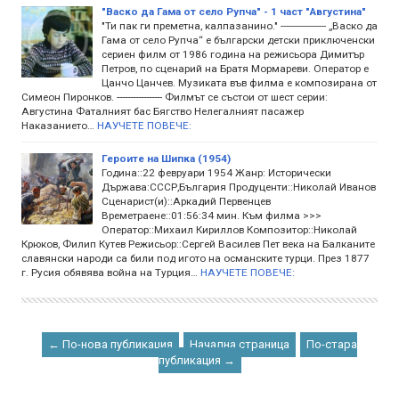
"Васко да Гама от село Рупча" - 1 част "Августина"
"Ти пак ги преметна, калпазанино." ----------------- „Васко да
Гама от село Рупча“ е български детски приключенски
сериен филм от 1986 година на режисьора Димитър
Петров, по сценарий на Братя Мормареви. Оператор е
Цанчо Цанчев. Музиката във филма е композирана от
Симеон Пиронков. ----------------- Филмът се състои от шест серии:
Августина Фаталният бас Бягство Нелегалният пасажер
Наказанието…
НАУЧЕТЕ ПОВЕЧЕ:
Героите на Шипка (1954)
Година::22 февруари 1954 Жанр: Исторически
Държава:СССР,България Продуценти::Николай Иванов
Сценарист(и)::Аркадий Первенцев
Времетраене::01:56:34 мин. Към филма >>>
Оператор::Михаил Кириллов Композитор::Николай
Крюков, Филип Кутев Режисьор::Сергей Василев Пет века на Балканите
славянски народи са били под игото на османските турци. През 1877
г. Русия обявява война на Турция…
НАУЧЕТЕ ПОВЕЧЕ:
← По-нова публикация
Начална страница
По-стара
публикация →