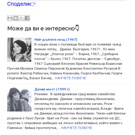
Сподели👉
Може да ви е интересно👇
Най-дългата нощ (1967)
В нощен влак с пътуващи българи се появява чужд
военен летец… Драма. България, 1967г., 92 мин.
Награди: „Златна роза“ – Варна, 1967; „Сребърна
плоча“ – Кунео, 1967; Почетен диплом – Единбург,
1967 Сценарий Веселин Бранев Режисьор Борислав
Пунчев Музика Симеон Пиронков Художник Константин Русаков В
ролите: Виктор Ребенчук, Невена Коканова, Георги Калfянчев, Георги
Георгиев-Гец, Васил Вачев,…
НАУЧЕТЕ ПОВЕЧЕ:
Дунав мост (1999 г)
Резюме : В крайдунавски град живее семейство
Диамандиеви: Джими - преуспяващ бизнесмен,
печелещ по законен и незаконен начин, Роси -
съпругата му, типична навобогаташка, Влади - брата
на Джими, млад почтен бизнесмен. Техен най-близък
роднина е Луко Луков - брат на Роси - син на бивш служител на ДС,
простак с откровени амбиции за лесно забогатяване, който живее с
Павлина - бивша проститутка, …
НАУЧЕТЕ ПОВЕЧЕ: