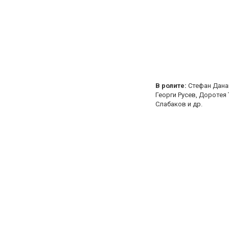
В ролите:
Стефан Данаи
Георги Русев, Доротея
Слабаков и др.