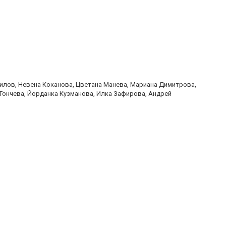
лов, Невена Коканова, Цветана Манева, Мариана Димитрова,
 Тончева, Йорданка Кузманова, Илка Зафирова, Андрей