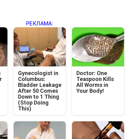
РЕКЛАМА:
s
Gynecologist in
Doctor: One
r
Columbus:
Teaspoon Kills
Bladder Leakage
All Worms in
.
After 50 Comes
Your Body!
Down to 1 Thing
(Stop Doing
This)