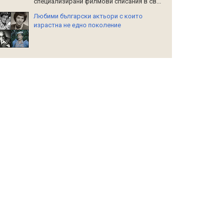
специализирани филмови списания в св...
Любими български актьори с които
израстна не едно поколение