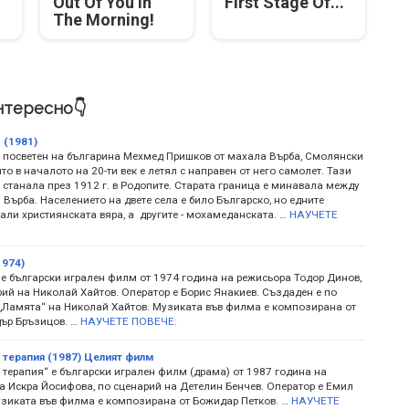
Out Of You In
First Stage Of...
The Morning!
нтересно👇
 (1981)
 посветен на българина Мехмед Пришков от махала Върба, Смолянски
йто в началото на 20-ти век е летял с направен от него самолет. Тази
 станалa през 1912 г. в Родопите. Старата граница е минавала между
Върба. Населението на двете села е било Българско, но едните
ли християнската вяра, а другите - мохамеданската. …
НАУЧЕТЕ
1974)
 е български игрален филм от 1974 година на режисьора Тодор Динов,
рий на Николай Хайтов. Оператор е Борис Янакиев. Създаден е по
 „Ламята“ на Николай Хайтов. Музиката във филма е композирана от
ър Бръзицов. …
НАУЧЕТЕ ПОВЕЧЕ:
терапия (1987) Целият филм
 терапия“ е български игрален филм (драма) от 1987 година на
а Искра Йосифова, по сценарий на Детелин Бенчев. Оператор е Емил
узиката във филма е композирана от Божидар Петков. …
НАУЧЕТЕ