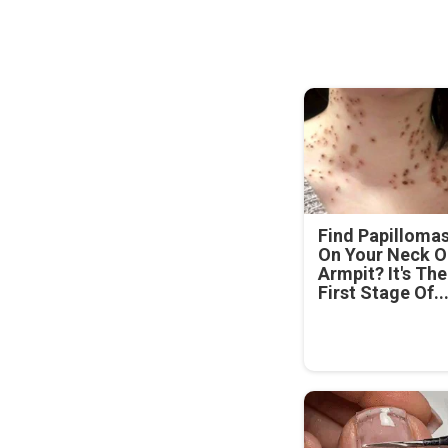
Find Papilloma
On Your Neck O
Armpit? It's The
First Stage Of..