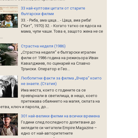
33 най-култови цитати от старите
български филми
33. - Риба, ама цаца... - Цаца, ама риба!
(“Кит”, 1970) 32. - Когато татко се ядоса на
мама, чупи чаши. Това е, защото жена не се
..
Страстна неделя (1986)
„Страстна неделя“ е български игрален
филм от 1986 година на режисьора Иван
Кавалджиев, по сценарий на Славчо
Трънски. Оператор е Гео...
Любопитни факти за филма „Вчера“ които
не знаете..(Статия)
Има места, които с годините са се
превърнали в светилища, в нещо, което
притежава обаянието на магия, силата на
етва, ключ и парола, до...
301 най-велики филми на всички времена
Години след последното допитване до
хилядите си читатели Empire Magazine –
едно от най-авторитетните