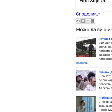
First Sign Of
Сподели👉
Може да ви е и
Леталото
Филмът е
окръг, ко
история е
Дожден и 
изповядва
ПОВЕЧЕ:
Ламята (
„Ламята“
по сцена
повестта
Александ
Любовна 
„Любовна
режисьор
Пенев. М