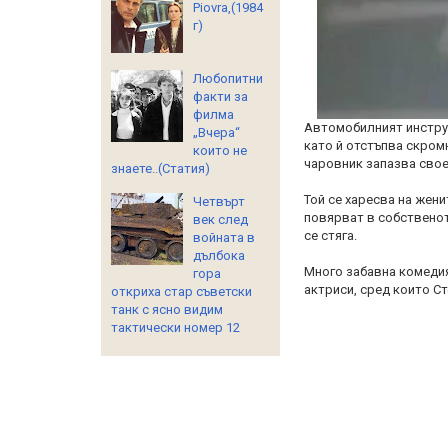
Piovra,(1984
г)
Любопитни
факти за
филма
Автомобилният инструк
„Вчера“
като й отстъпва скром
които не
чаровник запазва свое
знаете..(Статия)
Той се харесва на жени
Четвърт
повярват в собственот
век след
се стяга.
войната в
дълбока
Много забавна комедия
гора
актриси, сред които Ст
откриха стар съветски
танк с ясно видим
тактически номер 12