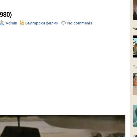
980)
Admin
Български филми
No comments
Уи
Пр
ки