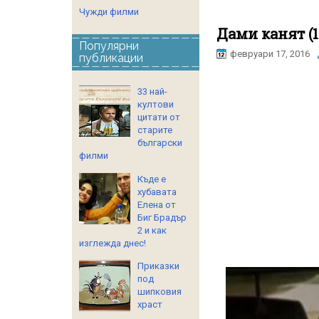
Чужди филми
Дами канят (1
Популярни
февруари 17, 2016
публикации
33 най-
култови
цитати от
старите
български
филми
Къде е
хубавата
Елена от
Биг Брадър
2 и как
изглежда днес!
Приказки
под
шипковия
храст