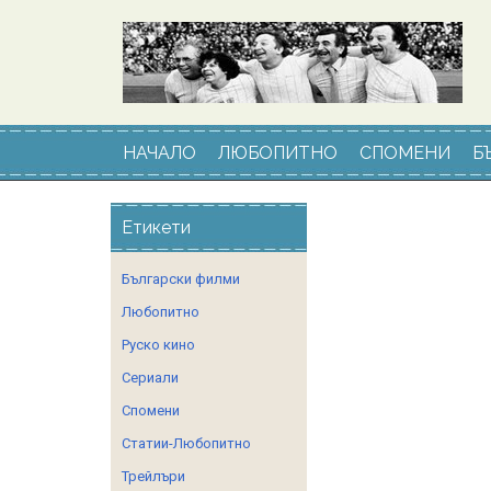
НАЧАЛО
ЛЮБОПИТНО
СПОМЕНИ
Б
Етикети
Български филми
Любопитно
Руско кино
Сериали
Спомени
Статии-Любопитно
Трейлъри