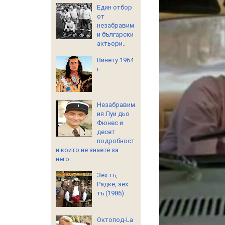
Един отбор
от
незабравим
и български
актьори..
Винету 1964
г
Незабравим
ия Луи дьо
Фюнес и
десет
подробност
и които не знаете за
него...
Зех тъ,
Радке, зех
тъ (1986)
Октопод-La