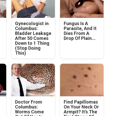
Gynecologist in
Fungus Is A
Columbus:
Parasite, And It
Bladder Leakage
Dies From A
After 50 Comes
Drop Of Plain...
Down to 1 Thing
(Stop Doing
This)
Doctor From
Find Papillomas
Columbus:
On Your Neck Or
Worms Come
Armpit? It's The