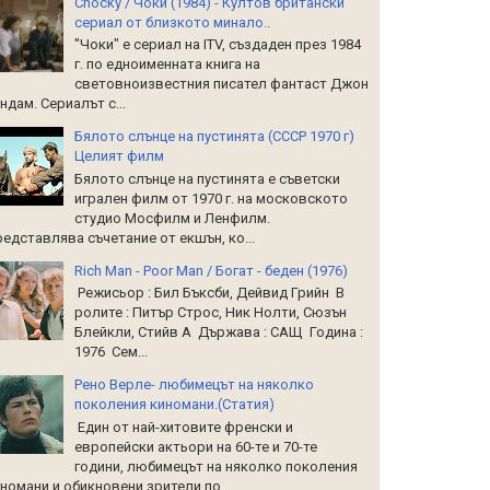
Chocky / Чоки (1984) - Култов британски
сериал от близкото минало..
"Чоки" е сериал на ITV, създаден през 1984
г. по едноименната книга на
световноизвестния писател фантаст Джон
ндам. Сериалът с...
Бялото слънце на пустинята (СССР 1970 г)
Целият филм
Бялото слънце на пустинята е съветски
игрален филм от 1970 г. на московското
студио Мосфилм и Ленфилм.
едставлява съчетание от екшън, ко...
Rich Man - Poor Man / Богат - беден (1976)
Режисьор : Бил Бъксби, Дейвид Грийн В
ролите : Питър Строс, Ник Нолти, Сюзън
Блейкли, Стийв А Държава : САЩ Година :
1976 Сем...
Рено Верле- любимецът на няколко
поколения киномани.(Статия)
Един от най-хитовите френски и
европейски актьори на 60-те и 70-те
години, любимецът на няколко поколения
номани и обикновени зрители по...