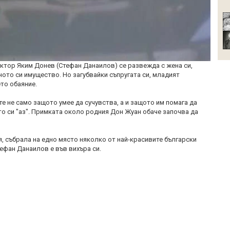
тор Яким Донев (Стефан Данаилов) се развежда с жена си,
ното си имущество. Но загубвайки съпругата си, младият
то обаяние.
те не само защото умее да сучувства, а и защото им помага да
о си "аз". Примката около родния Дон Жуан обаче започва да
, събрала на едно място няколко от най-красивите български
ефан Данаилов е във вихъра си.