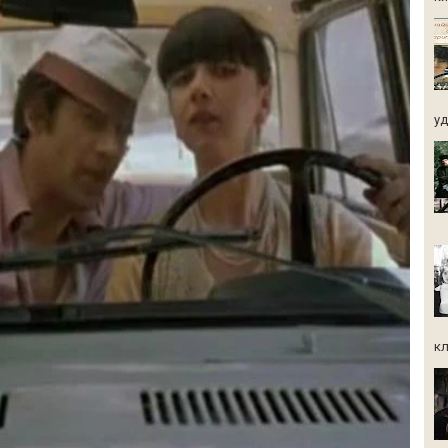
уд.
кл