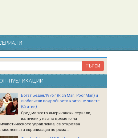
СЕРИАЛИ
ОП-ПУБЛИКАЦИИ
Богат Беден,1976 г (Rich Man, Poor Man) и
любопитни подробности които не знаете..
(Статия)
Сред малкото американски сериали,
излъчени у нас по времето на
мунистическото управление, се откроява
ликолепната екранизация по рома...